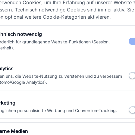
gy: Circular Economy Action Plan
erwenden Cookies, um Ihre Erfahrung auf unserer Website 
cling Guidelines
ssern. Technisch notwendige Cookies sind immer aktiv. Sie
n optional weitere Cookie-Kategorien aktivieren.
-Styrol)
hnisch notwendig
rderlich für grundlegende Website-Funktionen (Session,
erheit).
ustriematerial für mechanische Bauteile mit hohen 
beständigkeit.
lytics
n
fen uns, die Website-Nutzung zu verstehen und zu verbessern
tomo/Google Analytics).
r:
100°C
a
keting
öglichen personalisierte Werbung und Conversion-Tracking.
:
Bis 85°C
:
Gut gegen Säuren/Laugen
erne Medien